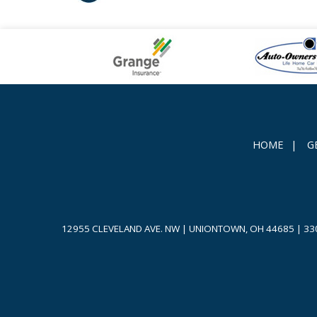
HOME
|
G
12955 CLEVELAND AVE. NW | UNIONTOWN, OH 44685
|
33