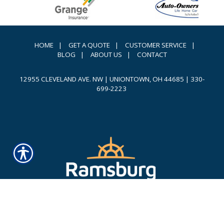
HOME
|
GET A QUOTE
|
CUSTOMER SERVICE
|
BLOG
|
ABOUT US
|
CONTACT
12955 CLEVELAND AVE. NW | UNIONTOWN, OH 44685
|
330-
699-2223
Powered by
INSURANCE WEBSITE BUILDER