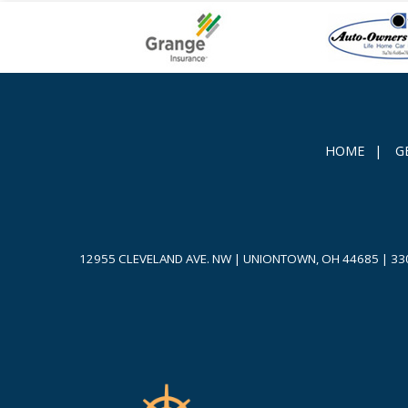
HOME
|
G
12955 CLEVELAND AVE. NW | UNIONTOWN, OH 44685
|
33